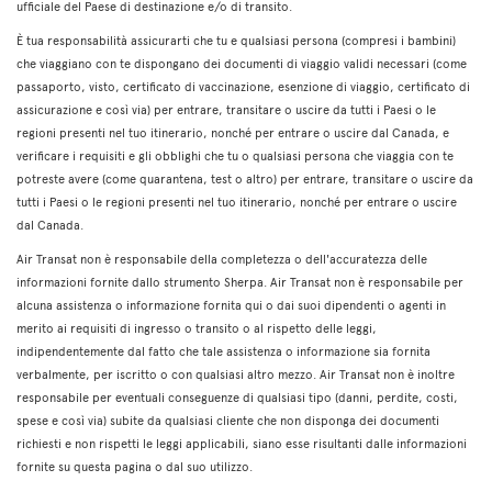
ufficiale del Paese di destinazione e/o di transito.
È tua responsabilità assicurarti che tu e qualsiasi persona (compresi i bambini)
che viaggiano con te dispongano dei documenti di viaggio validi necessari (come
passaporto, visto, certificato di vaccinazione, esenzione di viaggio, certificato di
assicurazione e così via) per entrare, transitare o uscire da tutti i Paesi o le
regioni presenti nel tuo itinerario, nonché per entrare o uscire dal Canada, e
verificare i requisiti e gli obblighi che tu o qualsiasi persona che viaggia con te
potreste avere (come quarantena, test o altro) per entrare, transitare o uscire da
tutti i Paesi o le regioni presenti nel tuo itinerario, nonché per entrare o uscire
dal Canada.
Air Transat non è responsabile della completezza o dell'accuratezza delle
informazioni fornite dallo strumento Sherpa. Air Transat non è responsabile per
alcuna assistenza o informazione fornita qui o dai suoi dipendenti o agenti in
merito ai requisiti di ingresso o transito o al rispetto delle leggi,
indipendentemente dal fatto che tale assistenza o informazione sia fornita
verbalmente, per iscritto o con qualsiasi altro mezzo. Air Transat non è inoltre
responsabile per eventuali conseguenze di qualsiasi tipo (danni, perdite, costi,
spese e così via) subite da qualsiasi cliente che non disponga dei documenti
richiesti e non rispetti le leggi applicabili, siano esse risultanti dalle informazioni
fornite su questa pagina o dal suo utilizzo.