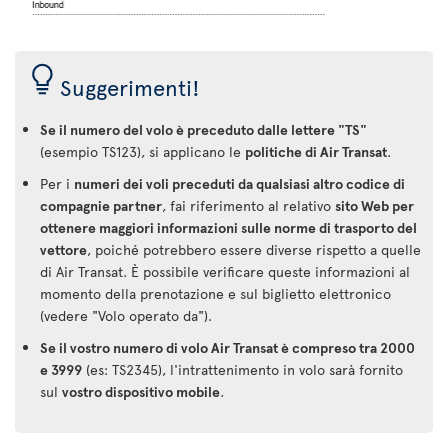
Suggerimenti!
Se il numero del volo è preceduto dalle lettere "TS"
(esempio TS123), si applicano le
politiche di Air Transat
.
Per i
numeri dei voli preceduti da qualsiasi altro codice di
compagnie partner
, fai riferimento al relativo
sito Web per
ottenere maggiori informazioni sulle norme di trasporto del
vettore
, poiché potrebbero essere diverse rispetto a quelle
di Air Transat. È possibile verificare queste informazioni al
momento della prenotazione e sul biglietto elettronico
(vedere "Volo operato da").
Se il vostro numero di volo Air Transat è compreso tra 2000
e 3999
(es: TS2345), l'intrattenimento in volo sarà fornito
sul
vostro dispositivo mobile
.