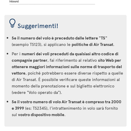
Suggerimenti!
Se il numero del volo è preceduto dalle lettere "TS"
(esempio TS123), si applicano le
politiche di Air Transat
.
Per i
numeri dei voli preceduti da qualsiasi altro codice di
compagnie partner
, fai riferimento al relativo
sito Web per
ottenere maggiori informazioni sulle norme di trasporto del
vettore
, poiché potrebbero essere diverse rispetto a quelle
di Air Transat. È possibile verificare queste informazioni al
momento della prenotazione e sul biglietto elettronico
(vedere "Volo operato da").
Se il vostro numero di volo Air Transat è compreso tra 2000
e 3999
(es: TS2345), l'intrattenimento in volo sarà fornito
sul
vostro dispositivo mobile
.