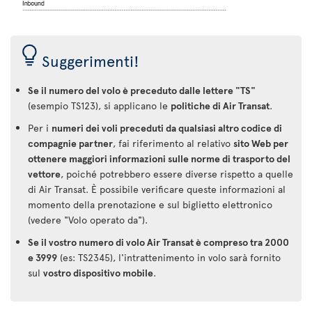
Suggerimenti!
Se il numero del volo è preceduto dalle lettere "TS"
(esempio TS123), si applicano le
politiche di Air Transat
.
Per i
numeri dei voli preceduti da qualsiasi altro codice di
compagnie partner
, fai riferimento al relativo
sito Web per
ottenere maggiori informazioni sulle norme di trasporto del
vettore
, poiché potrebbero essere diverse rispetto a quelle
di Air Transat. È possibile verificare queste informazioni al
momento della prenotazione e sul biglietto elettronico
(vedere "Volo operato da").
Se il vostro numero di volo Air Transat è compreso tra 2000
e 3999
(es: TS2345), l'intrattenimento in volo sarà fornito
sul
vostro dispositivo mobile
.