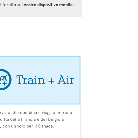
à fornito sul
vostro dispositivo mobile
.
rvizio che combina il viaggio in treno
 città della Francia e del Belgio a
i, con un volo per il Canada.