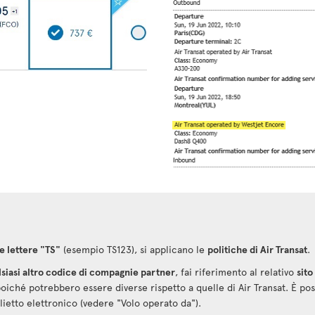
e lettere "TS"
(esempio TS123), si applicano le
politiche di Air Transat
.
lsiasi altro codice di compagnie partner
, fai riferimento al relativo
sit
poiché potrebbero essere diverse rispetto a quelle di Air Transat. È pos
ietto elettronico (vedere "Volo operato da").