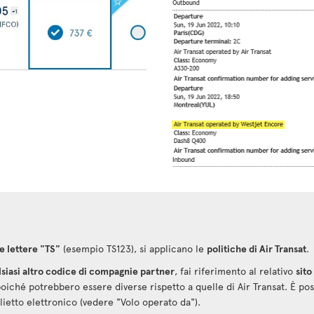
e lettere "TS"
(esempio TS123), si applicano le
politiche di Air Transat
.
lsiasi altro codice di compagnie partner
, fai riferimento al relativo
sit
poiché potrebbero essere diverse rispetto a quelle di Air Transat. È pos
ietto elettronico (vedere "Volo operato da").