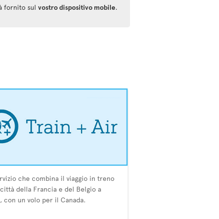
à fornito sul
vostro dispositivo mobile
.
rvizio che combina il viaggio in treno
 città della Francia e del Belgio a
i, con un volo per il Canada.