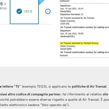
e lettere "TS"
(esempio TS123), si applicano le
politiche di Air Transat
.
lsiasi altro codice di compagnie partner
, fai riferimento al relativo
sit
poiché potrebbero essere diverse rispetto a quelle di Air Transat. È pos
ietto elettronico (vedere "Volo operato da").