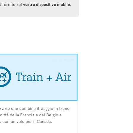
à fornito sul
vostro dispositivo mobile
.
rvizio che combina il viaggio in treno
 città della Francia e del Belgio a
i, con un volo per il Canada.