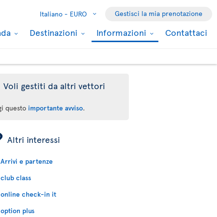
Gestisci la mia prenotazione
Italiano -
EURO
nada
Destinazioni
Informazioni
Contattaci
Voli gestiti da altri vettori
gi questo
importante avviso
.
ÿ
Altri interessi
Arrivi e partenze
club class
online check-in it
option plus