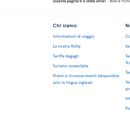
Questa pagina ti è stata utile?
Non è richie
Chi siamo
No
Informazioni di viaggio
Co
La nostra flotta
Se
Tariffe bagagli
Te
Tr
Turismo sostenibile
Te
Premi e riconoscimenti (disponibile
Te
solo in lingua inglese)
pr
In
Po