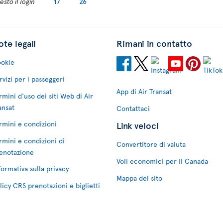
sto il login
17
26
te legali
Rimani in contatto
okie
rvizi per i passeggeri
App di Air Transat
rmini d'uso dei siti Web di Air
ansat
Contattaci
rmini e condizioni
Link veloci
rmini e condizioni di
Convertitore di valuta
enotazione
Voli economici per il Canada
formativa sulla privacy
Mappa del sito
licy CRS prenotazioni e biglietti