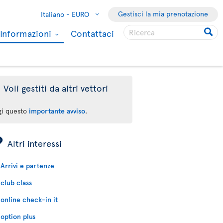
Gestisci la mia prenotazione
Italiano -
EURO
Informazioni
Contattaci
Voli gestiti da altri vettori
gi questo
importante avviso
.
ÿ
Altri interessi
Arrivi e partenze
club class
online check-in it
option plus