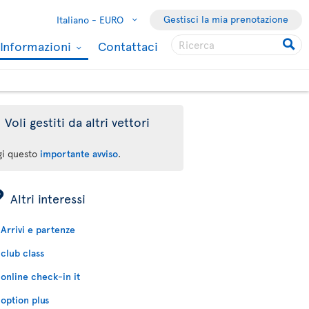
Gestisci la mia prenotazione
Italiano -
EURO
Informazioni
Contattaci
Voli gestiti da altri vettori
gi questo
importante avviso
.
ÿ
Altri interessi
Arrivi e partenze
club class
online check-in it
option plus