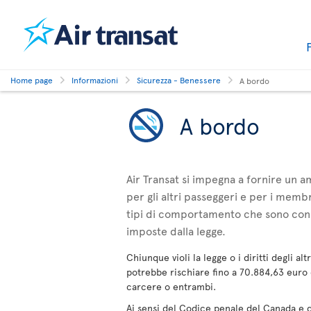
Home page
Informazioni
Sicurezza - Benessere
A bordo
A bordo
Air Transat si impegna a fornire un a
per gli altri passeggeri e per i memb
tipi di comportamento che sono consi
imposte dalla legge.
Chiunque violi la legge o i diritti degli a
potrebbe rischiare fino a 70.884,63 euro
carcere o entrambi.
Ai sensi del Codice penale del Canada e d