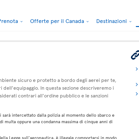
Prenota
Offerte per il Canada
Destinazioni
mbiente sicuro e protetto a bordo degli aerei per te,
ri dell'equipaggio. In questa sezione descriveremo i
derati contrari all'ordine pubblico e le sanzioni
ltri sarà intercettato dalla polizia al momento dello sbarco e
 di multa oppure una condanna massima di cinque anni di
ella Legge sull'aeronautica, è illegale comportarsi in modo