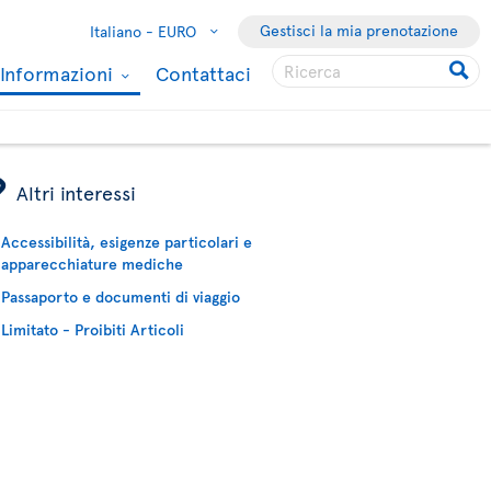
Gestisci la mia prenotazione
Italiano -
EURO
Informazioni
Contattaci
ÿ
Altri interessi
Accessibilità, esigenze particolari e
apparecchiature mediche
Passaporto e documenti di viaggio
Limitato - Proibiti Articoli