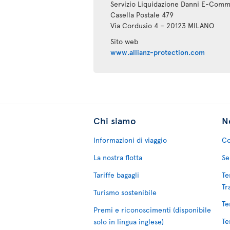
Servizio Liquidazione Danni E-Com
Casella Postale 479
Via Cordusio 4 – 20123 MILANO
Sito web
www.allianz-protection.com
Chi siamo
No
Informazioni di viaggio
Co
La nostra flotta
Se
Tariffe bagagli
Te
Tr
Turismo sostenibile
Te
Premi e riconoscimenti (disponibile
Te
solo in lingua inglese)