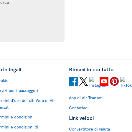
merce
te legali
Rimani in contatto
okie
rvizi per i passeggeri
App di Air Transat
rmini d'uso dei siti Web di Air
ansat
Contattaci
rmini e condizioni
Link veloci
rmini e condizioni di
Convertitore di valuta