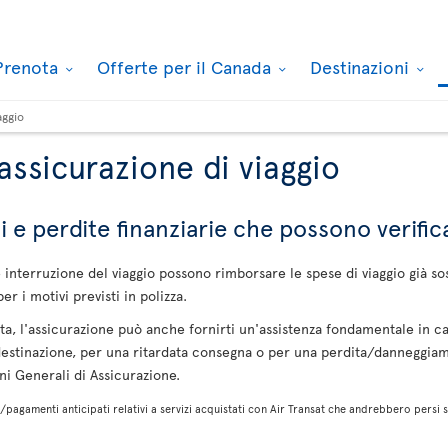
Prenota
Offerte per il Canada
Destinazioni
aggio
assicurazione di viaggio
i e perdite finanziarie che possono verifica
interruzione del viaggio possono rimborsare le spese di viaggio già so
er i motivi previsti in polizza.
ata, l'assicurazione può anche fornirti un'assistenza fondamentale in 
destinazione, per una ritardata consegna o per una perdita/danneggiame
ni Generali di Assicurazione.
pagamenti anticipati relativi a servizi acquistati con Air Transat che andrebbero persi se