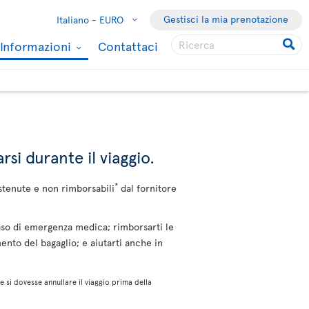
Gestisci la mia prenotazione
Italiano -
EURO
Informazioni
Contattaci
rsi durante il viaggio.
*
stenute e non rimborsabili
dal fornitore
caso di emergenza medica; rimborsarti le
nto del bagaglio; e aiutarti anche in
 si dovesse annullare il viaggio prima della