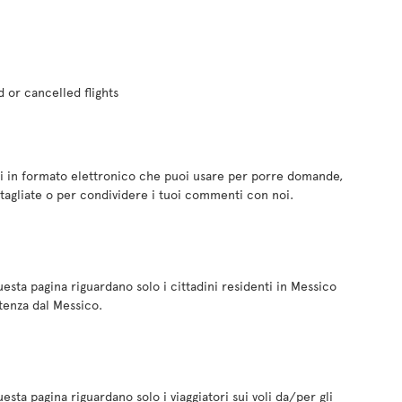
d or cancelled flights
i in formato elettronico che puoi usare per porre domande,
tagliate o per condividere i tuoi commenti con noi.
esta pagina riguardano solo i cittadini residenti in Messico
rtenza dal Messico.
sta pagina riguardano solo i viaggiatori sui voli da/per gli