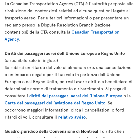
La Canadian Transportation Agency (CTA) è l'autorità preposta alla
risoluzione dei contenziosi relativi ad alcune questioni legate al
trasporto aereo. Per ulteriori informazioni o per presentare un
reclamo presso la Dispute Resolution Branch (sezione
contenziosi) della CTA consulta la
Canadian Transportation
Agency
.
Diritti dei passeggeri aerei dell'Unione Europea e Regno Unito
(disponibile solo in inglese)
Se subisci un ritardo del volo di almeno 3 ore, una cancellazione
o un imbarco negato per il tuo volo in partenza dall'Unione
Europea o dal Regno Unito, potresti avere diritto a beneficiare di
determinate norme di trattamento e risarcimento. Si prega di
consultare i
diritti dei passeggeri aerei dell'Unione Europea
o la
Carta dei passeggeri dell'aviazione del Regno Unito
. Se
occorrono maggiori informazioni circa i cancellazioni o forti
ritardi di voli, consultare il
relativo avviso
.
Quadro giuridico della Convenzione di Montreal
I diritti che i