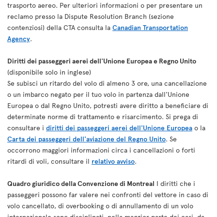
trasporto aereo. Per ulteriori informazioni o per presentare un
reclamo presso la Dispute Resolution Branch (sezione
contenziosi) della CTA consulta la
Canadian Transportation
Agency
.
Diritti dei passeggeri aerei dell'Unione Europea e Regno Unito
(disponibile solo in inglese)
Se subisci un ritardo del volo di almeno 3 ore, una cancellazione
o un imbarco negato per il tuo volo in partenza dall'Unione
Europea o dal Regno Unito, potresti avere diritto a beneficiare di
determinate norme di trattamento e risarcimento. Si prega di
consultare i
diritti dei passeggeri aerei dell'Unione Europea
o la
Carta dei passeggeri dell'aviazione del Regno Unito
. Se
occorrono maggiori informazioni circa i cancellazioni o forti
ritardi di voli, consultare il
relativo avviso
.
Quadro giuridico della Convenzione di Montreal
I diritti che i
passeggeri possono far valere nei confronti del vettore in caso di
volo cancellato, di overbooking o di annullamento di un volo
internazionale sono disciplinati, nella maggior parte dei casi, da