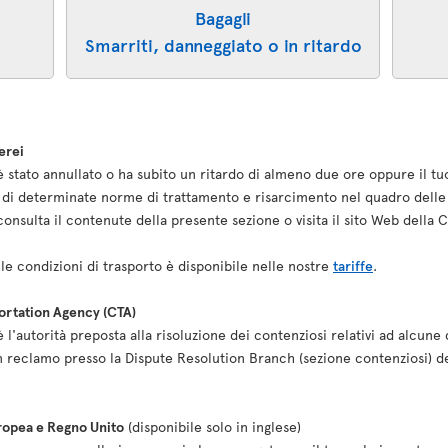
Bagagli
Smarriti, danneggiato o in ritardo
erei
o è stato annullato o ha subito un ritardo di almeno due ore oppure il tu
re di determinate norme di trattamento e risarcimento nel quadro delle 
i, consulta il contenute della presente sezione o visita il sito Web dell
le condizioni di trasporto è disponibile nelle nostre
tariffe
.
portation Agency (CTA)
l'autorità preposta alla risoluzione dei contenziosi relativi ad alcune 
n reclamo presso la Dispute Resolution Branch (sezione contenziosi) d
uropea e Regno Unito
(disponibile solo in inglese)