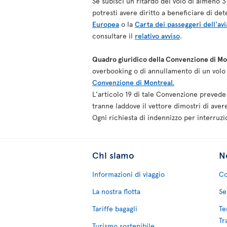
Se subisci un ritardo del volo di almeno 
potresti avere diritto a beneficiare di d
Europea
o la
Carta dei passeggeri dell'av
consultare il
relativo avviso
.
Quadro giuridico della Convenzione di Mo
overbooking o di annullamento di un volo 
Convenzione di Montreal.
L'articolo 19 di tale Convenzione prevede 
tranne laddove il vettore dimostri di aver
Ogni richiesta di indennizzo per interruz
Chi siamo
No
Informazioni di viaggio
Co
La nostra flotta
Se
Tariffe bagagli
Te
Tr
Turismo sostenibile