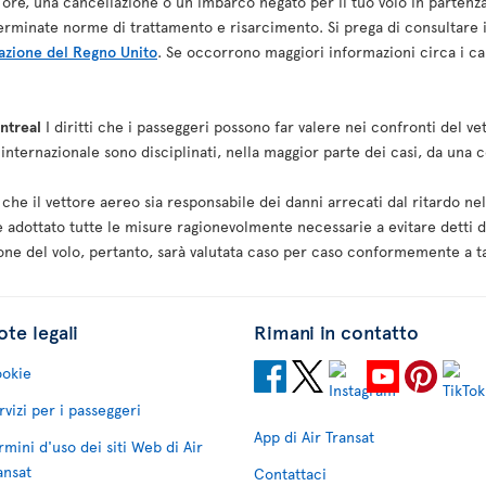
3 ore, una cancellazione o un imbarco negato per il tuo volo in parten
eterminate norme di trattamento e risarcimento. Si prega di consultare 
iazione del Regno Unito
. Se occorrono maggiori informazioni circa i canc
ntreal
I diritti che i passeggeri possono far valere nei confronti del vet
internazionale sono disciplinati, nella maggior parte dei casi, da un
che il vettore aereo sia responsabile dei danni arrecati dal ritardo ne
e adottato tutte le misure ragionevolmente necessarie a evitare detti d
ione del volo, pertanto, sarà valutata caso per caso conformemente a t
te legali
Rimani in contatto
okie
rvizi per i passeggeri
App di Air Transat
rmini d'uso dei siti Web di Air
ansat
Contattaci