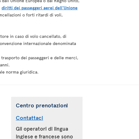
za dall'Unione Europea o dal Regno Unito,
i
diritti dei passeggeri aerei dell'Unione
ellazioni o forti ritardi di voli,
tore in caso di volo cancellato, di
a convenzione internazionale denominata
l trasporto dei passeggeri e delle merci,
anni.
ale norma giuridica.
Centro prenotazioni
Contattaci
Gli operatori di lingua
inglese e francese sono