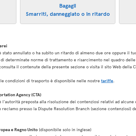
Bagagli
Smarriti, danneggiato o in ritardo
erei
o è stato annullato o ha subito un ritardo di almeno due ore oppure il tu
re di determinate norme di trattamento e risarcimento nel quadro delle 
i, consulta il contenute della presente sezione o visita il sito Web dell
le condizioni di trasporto è disponibile nelle nostre
tariffe
.
portation Agency (CTA)
l'autorità preposta alla risoluzione dei contenziosi relativi ad alcune 
n reclamo presso la Dispute Resolution Branch (sezione contenziosi) d
uropea e Regno Unito
(disponibile solo in inglese)