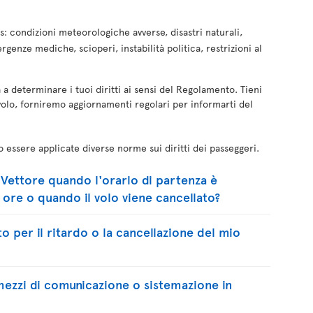
s: condizioni meteorologiche avverse, disastri naturali,
rgenze mediche, scioperi, instabilità politica, restrizioni al
rà a determinare i tuoi diritti ai sensi del Regolamento. Tieni
volo, forniremo aggiornamenti regolari per informarti del
o essere applicate diverse norme sui diritti dei passeggeri.
l Vettore quando l'orario di partenza è
) ore o quando il volo viene cancellato?
o per il ritardo o la cancellazione del mio
mezzi di comunicazione o sistemazione in