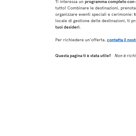
Ti interessa un
programma completo con es
tutto! Combinare le destinazioni, prenotar
organizzare eventi speciali e cerimonie:
t
locale di gestione delle destinazioni, ti
tuoi desideri
.
Per richiedere un'offerta,
contatta il nos
Questa pagina ti è stata utile?
Non è richie