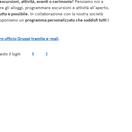
cursioni, attività, eventi o cerimonie
? Pensiamo noi a
e gli alloggi, programmare escursioni e attività all'aperto,
utto è possibile
. In collaborazione con la nostra società
 proponiamo un
programma personalizzato che soddisfi tutti i
tro ufficio Gruppi tramite e-mail
.
sto il login
5
2