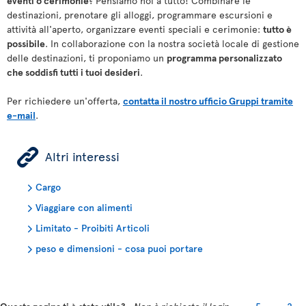
eventi o cerimonie
? Pensiamo noi a tutto! Combinare le
destinazioni, prenotare gli alloggi, programmare escursioni e
attività all'aperto, organizzare eventi speciali e cerimonie:
tutto è
possibile
. In collaborazione con la nostra società locale di gestione
delle destinazioni, ti proponiamo un
programma personalizzato
che soddisfi tutti i tuoi desideri
.
Per richiedere un'offerta,
contatta il nostro ufficio Gruppi tramite
e-mail
.
ÿ
Altri interessi
Cargo
Viaggiare con alimenti
Limitato - Proibiti Articoli
peso e dimensioni - cosa puoi portare