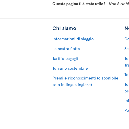
Questa pagina ti è stata utile?
Non è richie
Chi siamo
No
Informazioni di viaggio
Co
La nostra flotta
Se
Tariffe bagagli
Te
Tr
Turismo sostenibile
Te
Premi e riconoscimenti (disponibile
Te
solo in lingua inglese)
pr
In
Po