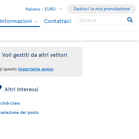
Gestisci la mia prenotazione
Italiano -
EURO
Informazioni
Contattaci
Voli gestiti da altri vettori
gi questo
importante avviso
.
ÿ
Altri interessi
club class
selezione del posto