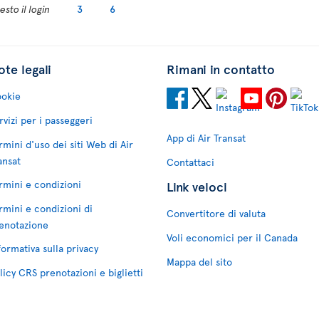
sto il login
3
6
te legali
Rimani in contatto
okie
rvizi per i passeggeri
App di Air Transat
rmini d'uso dei siti Web di Air
ansat
Contattaci
rmini e condizioni
Link veloci
rmini e condizioni di
Convertitore di valuta
enotazione
Voli economici per il Canada
formativa sulla privacy
Mappa del sito
licy CRS prenotazioni e biglietti