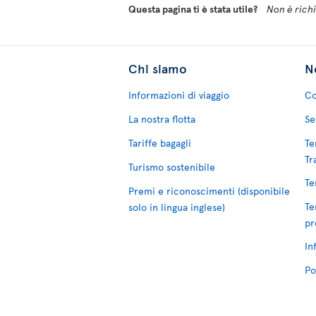
Questa pagina ti è stata utile?
Non è richie
Chi siamo
No
Informazioni di viaggio
Co
La nostra flotta
Se
Tariffe bagagli
Te
Tr
Turismo sostenibile
Te
Premi e riconoscimenti (disponibile
Te
solo in lingua inglese)
pr
In
Po