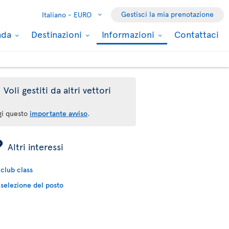
Gestisci la mia prenotazione
Italiano -
EURO
nada
Destinazioni
Informazioni
Contattaci
Voli gestiti da altri vettori
gi questo
importante avviso
.
ÿ
Altri interessi
club class
selezione del posto