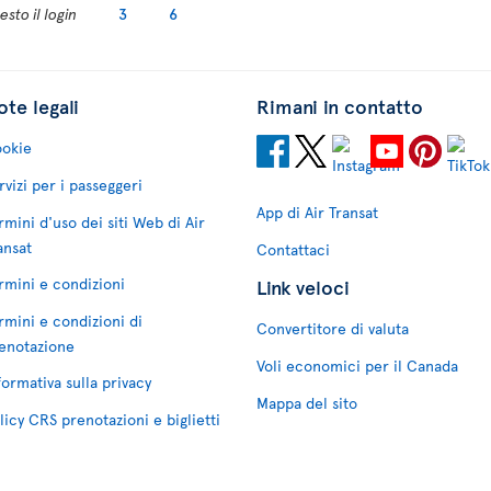
sto il login
3
6
te legali
Rimani in contatto
okie
rvizi per i passeggeri
App di Air Transat
rmini d'uso dei siti Web di Air
ansat
Contattaci
rmini e condizioni
Link veloci
rmini e condizioni di
Convertitore di valuta
enotazione
Voli economici per il Canada
formativa sulla privacy
Mappa del sito
licy CRS prenotazioni e biglietti