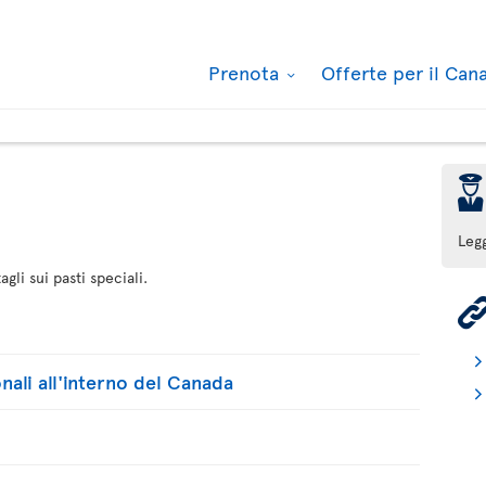
Prenota
Offerte per il Ca
þ
i
Leg
gli sui pasti speciali.
onali all'interno del Canada