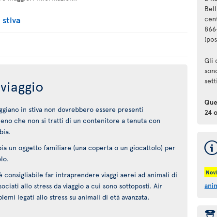
Bell
 stiva
cent
866
(pos
Gli 
sono
set
viaggio
Ques
aggiano in stiva non dovrebbero essere presenti
24 
eno che non si tratti di un contenitore a tenuta con
bia.
ia un oggetto familiare (una coperta o un giocattolo) per
lo.
Novi
consigliabile far intraprendere viaggi aerei ad animali di
anim
ociati allo stress da viaggio a cui sono sottoposti. Air
emi legati allo stress su animali di età avanzata.