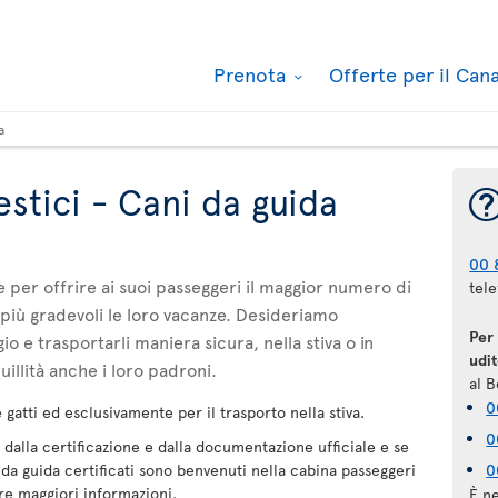
Prenota
Offerte per il Ca
a
stici - Cani da guida
00 
 per offrire ai suoi passeggeri il maggior numero di
tele
 più gradevoli le loro vacanze. Desideriamo
Per
io e trasportarli maniera sicura, nella stiva o in
udit
illità anche i loro padroni.
al B
0
gatti ed esclusivamente per il trasporto nella stiva.
0
dalla certificazione e dalla documentazione ufficiale e se
 da guida certificati sono benvenuti nella cabina passeggeri
0
re maggiori informazioni.
È ne