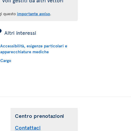
Voli gestiti da altri vettori
gi questo
importante avviso
.
ÿ
Altri interessi
Accessibilità, esigenze particolari e
apparecchiature mediche
Cargo
Centro prenotazioni
Contattaci