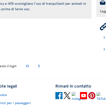
þ
 e IATA sconsigliano l'uso di tranquillanti per animali in
o prima di farne uso.
Leg
sto il login
13
3
te legali
Rimani in contatto
okie
rvizi per i passeggeri