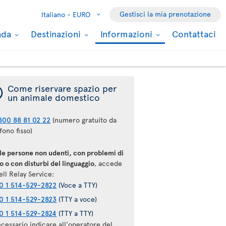
Gestisci la mia prenotazione
Italiano -
EURO
nada
Destinazioni
Informazioni
Contattaci
¯
Come riservare spazio per
un animale domestico
800 88 81 02 22
(numero gratuito da
fono fisso)
 le persone non udenti, con problemi di
o o con disturbi del linguaggio
, accede
ell Relay Service:
0 1 514-529-2822
(Voce a TTY)
0 1 514-529-2823
(TTY a voce)
0 1 514-529-2824
(TTY a TTY)
cessario indicare all'operatore del