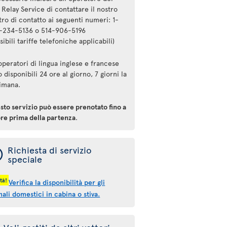
 Relay Service di contattare il nostro
ro di contatto ai seguenti numeri: 1-
-234-5136 o 514-906-5196
sibili tariffe telefoniche applicabili)
operatori di lingua inglese e francese
 disponibili 24 ore al giorno, 7 giorni la
timana.
to servizio può essere prenotato fino a
ore prima della partenza
.
ý
Richiesta di servizio
speciale
tà!
Verifica la disponibilità per gli
ali domestici in cabina o stiva.