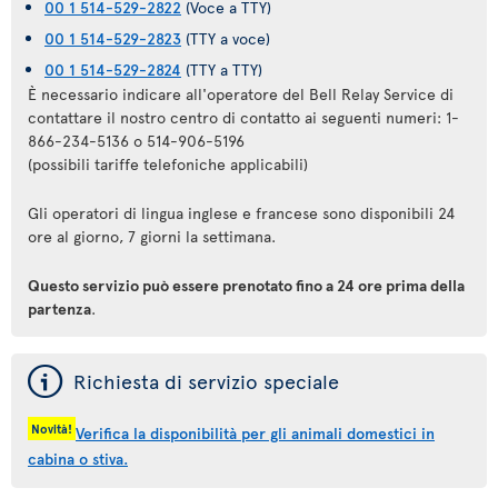
00 1 514-529-2822
(Voce a TTY)
00 1 514-529-2823
(TTY a voce)
00 1 514-529-2824
(TTY a TTY)
È necessario indicare all'operatore del Bell Relay Service di
contattare il nostro centro di contatto ai seguenti numeri: 1-
866-234-5136 o 514-906-5196
(possibili tariffe telefoniche applicabili)
Gli operatori di lingua inglese e francese sono disponibili 24
ore al giorno, 7 giorni la settimana.
Questo servizio può essere prenotato fino a 24 ore prima della
partenza
.
ý
Richiesta di servizio speciale
Novità!
Verifica la disponibilità per gli animali domestici in
cabina o stiva.