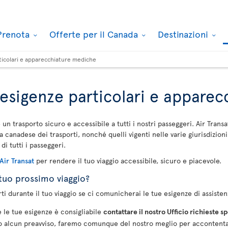
Prenota
Offerte per il Canada
Destinazioni
rticolari e apparecchiature mediche
 esigenze particolari e appare
un trasporto sicuro e accessibile a tutti i nostri passeggeri. Air Transa
a canadese dei trasporti, nonché quelli vigenti nelle varie giurisdizioni
di tutti i passeggeri.
 Air Transat
per rendere il tuo viaggio accessibile, sicuro e piacevole.
 tuo prossimo viaggio?
i durante il tuo viaggio se ci comunicherai le tue esigenze di assistenz
 le tue esigenze è consigliabile
contattare il nostro Ufficio richieste 
lcun preavviso, faremo comunque del nostro meglio per accontentarvi e