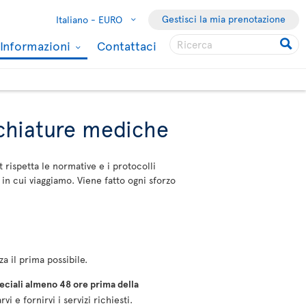
Gestisci la mia prenotazione
Italiano -
EURO
Informazioni
Contattaci
cchiature mediche
t rispetta le normative e i protocolli
 in cui viaggiamo. Viene fatto ogni sforzo
a il prima possibile.
speciali almeno 48 ore prima della
 fornirvi i servizi richiesti.