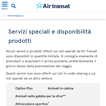
Menu
Informazioni
Servizi speciali e disponibilità
prodotti
Alcuni servizi e prodotti offerti sui voli operati da Air Transat
sono disponibili in quantità limitata. Si consiglia vivamente di
prenotarli o acquistarli il prima possibile, preferibilmente il
giorno stesso della prenotazione del viaggio.
Questi servizi non sono offerti sui voli in code-sharing o sui
voli operati da un altro vettore.
Option Plus
Animali in cabina
Animali nelle gabbie per la stiva**
*
Attrezzature sportive