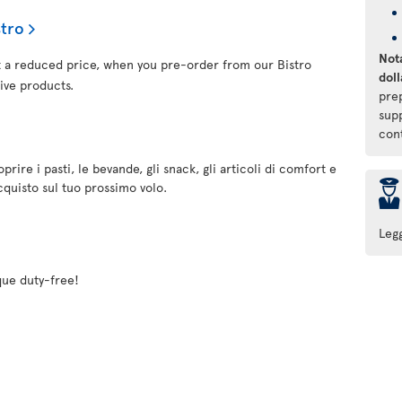
stro
Nota
at a reduced price, when you pre-order from our Bistro
doll
ive products.
pre
supp
con
rire i pasti, le bevande, gli snack, gli articoli di comfort e
þ
'acquisto sul tuo prossimo volo.
Leg
que duty-free!