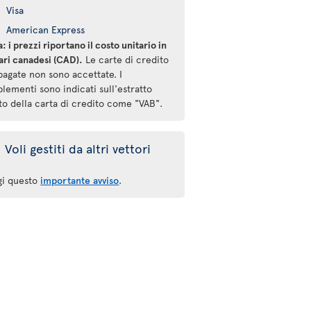
Visa
American Express
: i prezzi riportano il costo unitario in
ari canadesi (CAD).
Le carte di credito
pagate non sono accettate. I
lementi sono indicati sull'estratto
to della carta di credito come "VAB".
Voli gestiti da altri vettori
gi questo
importante avviso
.