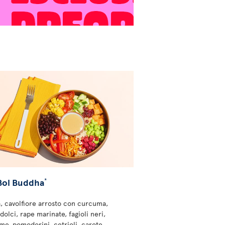
Bol Buddha
*
, cavolfiore arrosto con curcuma,
dolci, rape marinate, fagioli neri,
e, pomodorini, cetrioli, carote