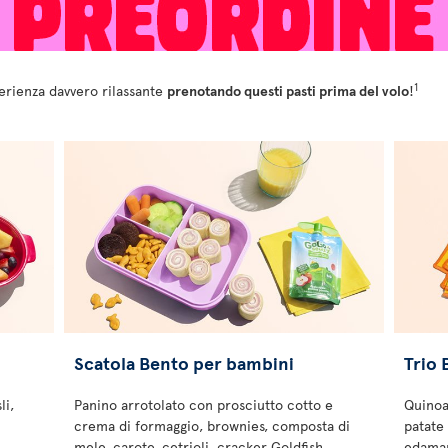
1
perienza davvero rilassante
prenotando questi pasti prima del volo
!
Scatola Bento per bambini
Trio 
li,
Panino arrotolato con prosciutto cotto e
Quinoa
crema di formaggio, brownies, composta di
patate 
mele, carote, cetrioli, cracker Goldfish
edamam