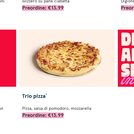
oni
svizzero su pane ciabatta
Digion
Preordine: €13.99
Preor
Trio pizza
*
un
Pizza, salsa di pomodoro, mozzarella
Preordine: €13.99