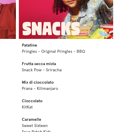
Patatine
Pringles - Original Pringles - BBQ
Frutta secca mista
Snack Pow - Sriracha
Mix di cioccolato
Prana - Kilimanjaro
Cioccolato
KitKat
Caramelle
Sweet Sixteen
Sour Patch Kids