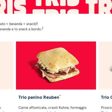
asto + bevanda + snack)?
2
bevanda e lo snack a bordo.
Trio panino Reuben
Trio
*
o
Carne affumicata, crauti Kuhne, formaggio
Prosci