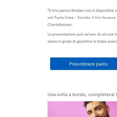
2
Il trio panino Reuben non è disponibile 
voli Punta Cana – Toronto. Il trio focacce
Charlottetown.
La presentazione può variare. Su alcune tr
siamo in grado di garantire la totale assen
Preordinare pasto
Una volta a bordo, completerai i