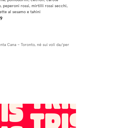
e, peperoni rossi, mirtilli rossi secchi,
ette al sesamo e tahini
99
unta Cana – Toronto, né sui voli da/per