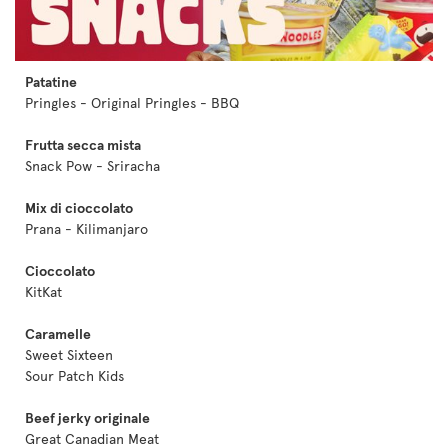
Patatine
Pringles - Original Pringles - BBQ
Frutta secca mista
Snack Pow - Sriracha
Mix di cioccolato
Prana - Kilimanjaro
Cioccolato
KitKat
Caramelle
Sweet Sixteen
Sour Patch Kids
Beef jerky originale
Great Canadian Meat