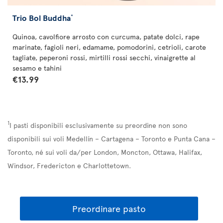
Trio Bol Buddha
*
Quinoa, cavolfiore arrosto con curcuma, patate dolci, rape
marinate, fagioli neri, edamame, pomodorini, cetrioli, carote
tagliate, peperoni rossi, mirtilli rossi secchi, vinaigrette al
sesamo e tahini
€13.99
1
I pasti disponibili esclusivamente su preordine non sono
disponibili sui voli Medellín – Cartagena – Toronto e Punta Cana –
Toronto, né sui voli da/per London, Moncton, Ottawa, Halifax,
Windsor, Fredericton e Charlottetown.
Preordinare pasto