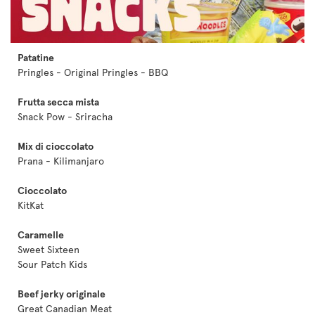
Patatine
Pringles - Original Pringles - BBQ
Frutta secca mista
Snack Pow - Sriracha
Mix di cioccolato
Prana - Kilimanjaro
Cioccolato
KitKat
Caramelle
Sweet Sixteen
Sour Patch Kids
Beef jerky originale
Great Canadian Meat