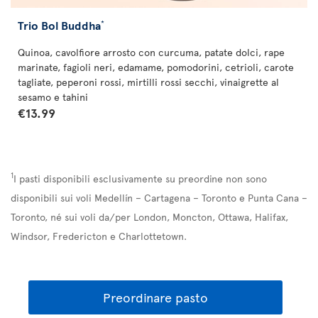
Trio Bol Buddha
*
Quinoa, cavolfiore arrosto con curcuma, patate dolci, rape
marinate, fagioli neri, edamame, pomodorini, cetrioli, carote
tagliate, peperoni rossi, mirtilli rossi secchi, vinaigrette al
sesamo e tahini
€13.99
1
I pasti disponibili esclusivamente su preordine non sono
disponibili sui voli Medellín – Cartagena – Toronto e Punta Cana –
Toronto, né sui voli da/per London, Moncton, Ottawa, Halifax,
Windsor, Fredericton e Charlottetown.
Preordinare pasto