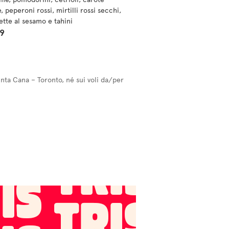
e, peperoni rossi, mirtilli rossi secchi,
ette al sesamo e tahini
99
unta Cana – Toronto, né sui voli da/per