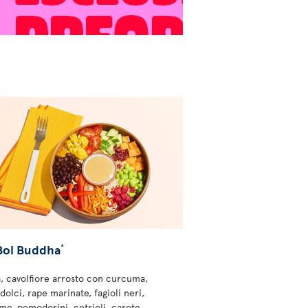
Bol Buddha
*
, cavolfiore arrosto con curcuma,
dolci, rape marinate, fagioli neri,
e, pomodorini, cetrioli, carote