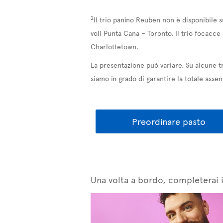
2
Il trio panino Reuben non è disponibile 
voli Punta Cana – Toronto. Il trio focacce
Charlottetown.
La presentazione può variare. Su alcune tr
siamo in grado di garantire la totale assen
Preordinare pasto
Una volta a bordo, completerai i