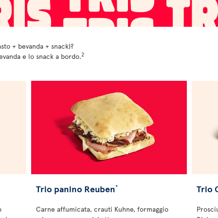
asto + bevanda + snack)?
2
bevanda e lo snack a bordo.
Trio panino Reuben
Trio
*
o
Carne affumicata, crauti Kuhne, formaggio
Prosci