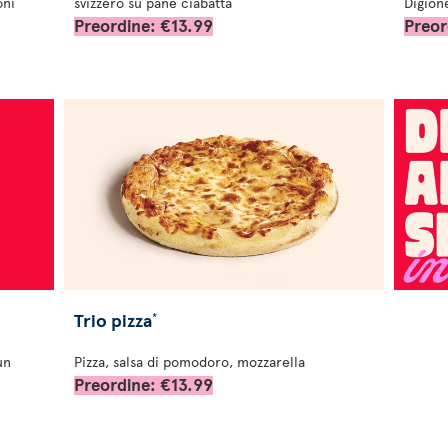
oni
svizzero su pane ciabatta
Digion
Preordine: €13.99
Preor
Trio pizza
*
un
Pizza, salsa di pomodoro, mozzarella
Preordine: €13.99