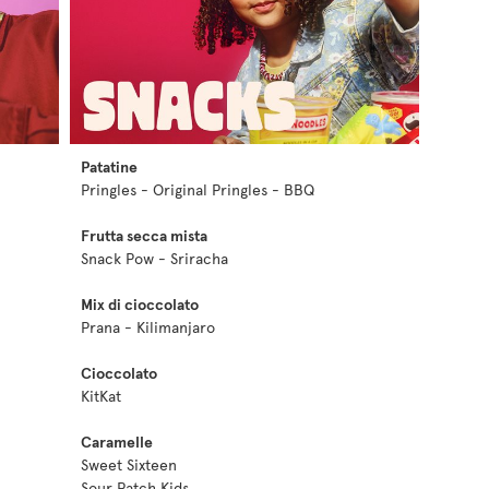
Patatine
Pringles - Original Pringles - BBQ
Frutta secca mista
Snack Pow - Sriracha
Mix di cioccolato
Prana - Kilimanjaro
Cioccolato
KitKat
Caramelle
Sweet Sixteen
Sour Patch Kids