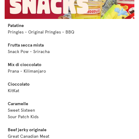
Patatine
Pringles - Original Pringles - BBQ
Frutta secca mista
Snack Pow - Sriracha
Mix di cioccolato
Prana - Kilimanjaro
Cioccolato
KitKat
Caramelle
Sweet Sixteen
Sour Patch Kids
Beef jerky originale
Great Canadian Meat