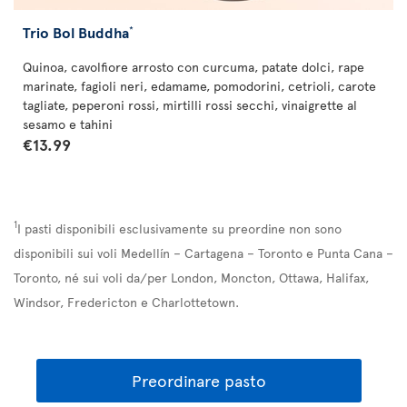
Trio Bol Buddha
*
Quinoa, cavolfiore arrosto con curcuma, patate dolci, rape
marinate, fagioli neri, edamame, pomodorini, cetrioli, carote
tagliate, peperoni rossi, mirtilli rossi secchi, vinaigrette al
sesamo e tahini
€13.99
1
I pasti disponibili esclusivamente su preordine non sono
disponibili sui voli Medellín – Cartagena – Toronto e Punta Cana –
Toronto, né sui voli da/per London, Moncton, Ottawa, Halifax,
Windsor, Fredericton e Charlottetown.
Preordinare pasto