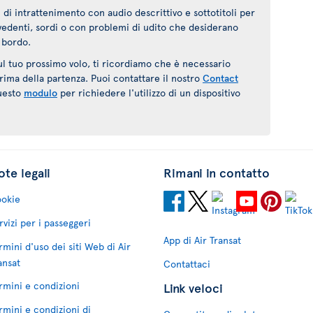
 di intrattenimento con audio descrittivo e sottotitoli per
ovedenti, sordi o con problemi di udito che desiderano
 bordo.
sul tuo prossimo volo, ti ricordiamo che è necessario
ima della partenza. Puoi contattare il nostro
Contact
uesto
modulo
per richiedere l'utilizzo di un dispositivo
te legali
Rimani in contatto
okie
rvizi per i passeggeri
App di Air Transat
rmini d'uso dei siti Web di Air
ansat
Contattaci
rmini e condizioni
Link veloci
rmini e condizioni di