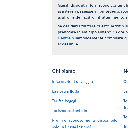
Questi dispositivi forniscono contenuti
assistere i passeggeri non vedenti, ip
usufruire del nostro intrattenimento a
Se desideri utilizzare questo servizio 
prenotare in anticipo almeno 48 ore pr
Centre
o semplicemente compilare q
accessibile.
Chi siamo
No
Informazioni di viaggio
Co
La nostra flotta
Se
Tariffe bagagli
Te
Tr
Turismo sostenibile
Te
Premi e riconoscimenti (disponibile
Te
solo in lingua inglese)