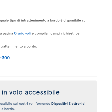
quale tipo di intrattenimento a bordo è disponibile su
la pagina
Orario voli
e compila i campi richiesti per
ntrattenimento a bordo:
0-300
in volo accessibile
ssibile sui nostri voli fornendo
Dispositivi Elettronici
e a bordo.