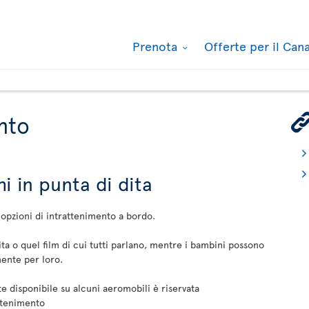
Prenota
Offerte per il Ca
nto
hi in punta di dita
 opzioni di intrattenimento a bordo.
ta o quel film di cui tutti parlano, mentre i bambini possono
mente per loro.
ete disponibile su alcuni aeromobili è riservata
attenimento