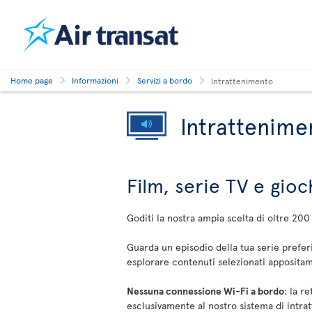
Home page
Informazioni
Servizi a bordo
Intrattenimento
Intrattenime
Film, serie TV e gioc
Goditi la nostra ampia scelta di oltre 200
Guarda un episodio della tua serie preferi
esplorare contenuti selezionati apposita
Nessuna connessione Wi-Fi a bordo
: la r
esclusivamente al nostro sistema di intr