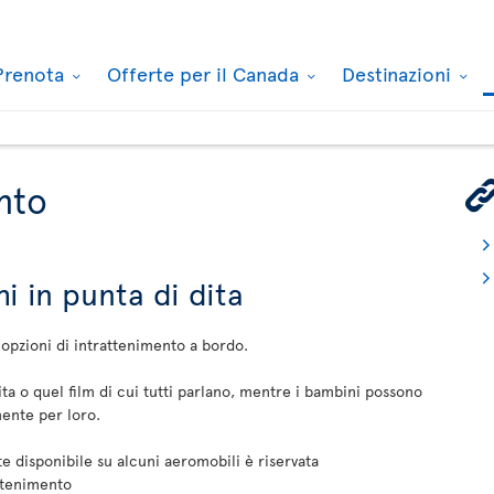
Prenota
Offerte per il Canada
Destinazioni
nto
hi in punta di dita
 opzioni di intrattenimento a bordo.
ta o quel film di cui tutti parlano, mentre i bambini possono
mente per loro.
ete disponibile su alcuni aeromobili è riservata
attenimento