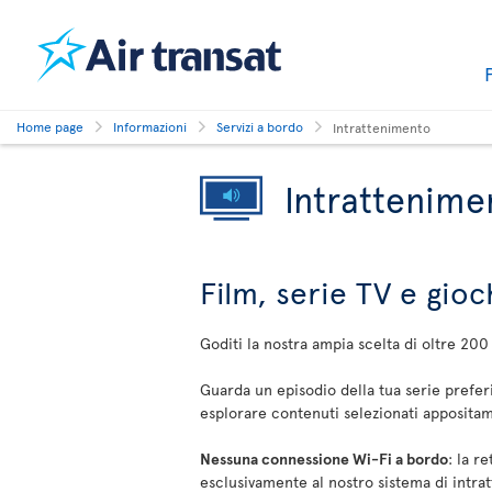
Home page
Informazioni
Servizi a bordo
Intrattenimento
Intrattenime
Film, serie TV e gioc
Goditi la nostra ampia scelta di oltre 200
Guarda un episodio della tua serie preferi
esplorare contenuti selezionati apposita
Nessuna connessione Wi-Fi a bordo
: la r
esclusivamente al nostro sistema di intr