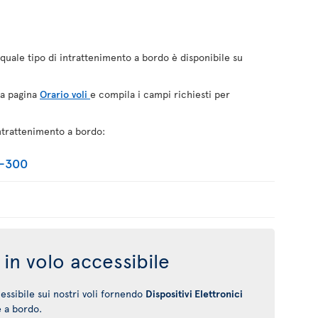
quale tipo di intrattenimento a bordo è disponibile su
la pagina
Orario voli
e compila i campi richiesti per
ntrattenimento a bordo:
0-300
in volo accessibile
ssibile sui nostri voli fornendo
Dispositivi Elettronici
e a bordo.