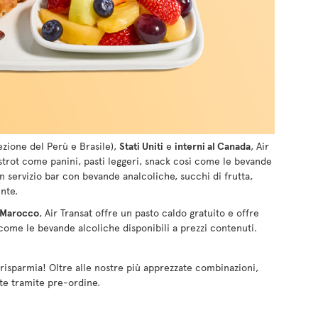
zione del Perù e Brasile),
Stati Uniti
e
interni al Canada
, Air
bistrot come panini, pasti leggeri, snack così come le bevande
Un servizio bar con bevande analcoliche, succhi di frutta,
nte.
Marocco
, Air Transat offre un pasto caldo gratuito e offre
 come le bevande alcoliche disponibili a prezzi contenuti.
 risparmia! Oltre alle nostre più apprezzate combinazioni,
nte tramite pre-ordine.