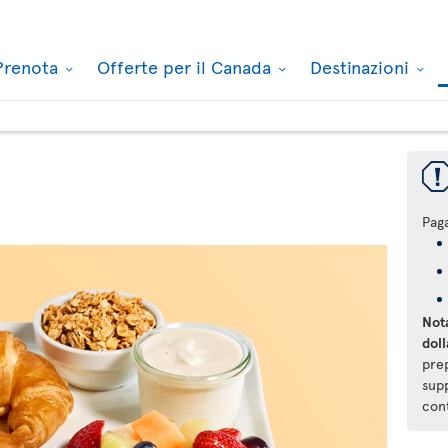
Prenota
Offerte per il Canada
Destinazioni
Pag
Nota
doll
pre
supp
con