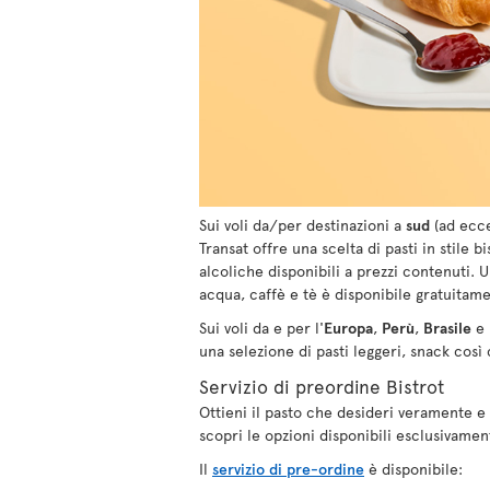
Sui voli da/per destinazioni a
sud
(ad ecce
Transat offre una scelta di pasti in stile 
alcoliche disponibili a prezzi contenuti. 
acqua, caffè e tè è disponibile gratuitame
Sui voli da e per l'
Europa
,
Perù
,
Brasile
e
una selezione di pasti leggeri, snack così
Servizio di preordine Bistrot
Ottieni il pasto che desideri veramente e
scopri le opzioni disponibili esclusivame
Il
servizio di pre-ordine
è disponibile: