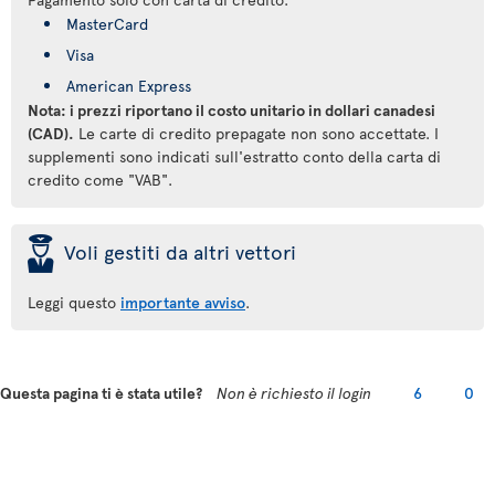
MasterCard
Visa
American Express
Nota: i prezzi riportano il costo unitario in dollari canadesi
(CAD).
Le carte di credito prepagate non sono accettate. I
supplementi sono indicati sull'estratto conto della carta di
credito come "VAB".
þ
Voli gestiti da altri vettori
Leggi questo
importante avviso
.
Questa pagina ti è stata utile?
Non è richiesto il login
6
0