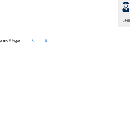
þ
Leg
sto il login
6
0