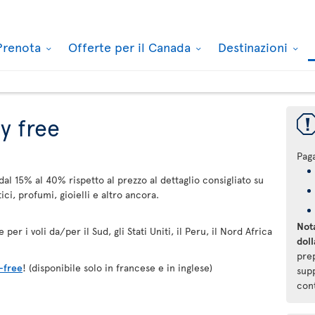
Prenota
Offerte per il Canada
Destinazioni
y free
Pag
dal 15% al 40% rispetto al prezzo al dettaglio consigliato su
ici, profumi, gioielli e altro ancora.
Nota
per i voli da/per il Sud, gli Stati Uniti, il Peru, il Nord Africa
doll
pre
-free
! (disponibile solo in francese e in inglese)
supp
con