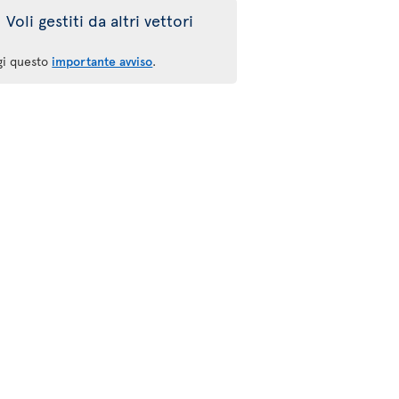
Voli gestiti da altri vettori
gi questo
importante avviso
.