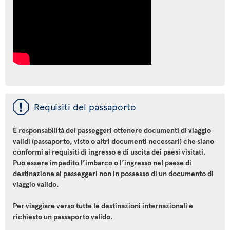
ü
Requisiti del passaporto
È responsabilità dei passeggeri ottenere documenti di viaggio
validi (passaporto, visto o altri documenti necessari) che siano
conformi ai requisiti di ingresso e di uscita dei paesi visitati.
Può essere impedito l’imbarco o l’ingresso nel paese di
destinazione ai passeggeri non in possesso di un documento di
viaggio valido.
Per viaggiare verso tutte le destinazioni internazionali è
richiesto un passaporto valido.