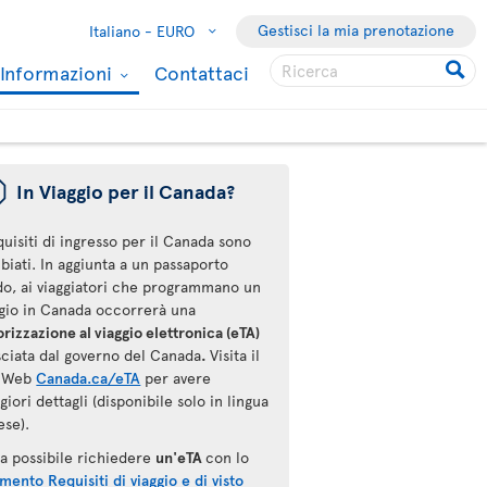
Gestisci la mia prenotazione
Italiano -
EURO
Informazioni
Contattaci
ü
In Viaggio per il Canada?
quisiti di ingresso per il Canada sono
iati. In aggiunta a un passaporto
ido, ai viaggiatori che programmano un
ggio in Canada occorrerà una
rizzazione al viaggio elettronica (eTA)
sciata dal governo del Canada
.
Visita il
o Web
Canada.ca/eTA
per avere
iori dettagli (disponibile solo in lingua
ese).
ra possibile richiedere
un'eTA
con lo
mento Requisiti di viaggio e di visto