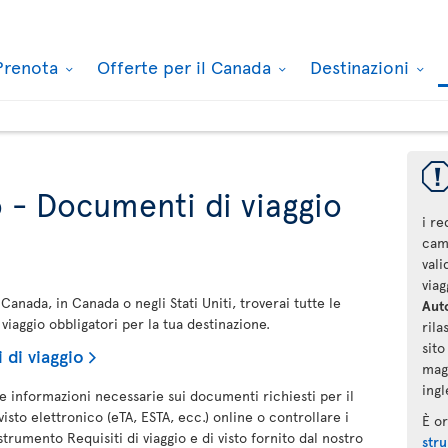
Prenota
Offerte per il Canada
Destinazioni
 - Documenti di viaggio
i re
camb
val
via
 Canada, in Canada o negli Stati Uniti, troverai tutte le
Auto
iaggio obbligatori per la tua destinazione.
rila
sit
di viaggio
magg
ingl
e informazioni necessarie sui documenti richiesti per il
isto elettronico (eTA, ESTA, ecc.) online o controllare i
È o
strumento Requisiti di viaggio e di visto fornito dal nostro
stru