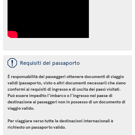
ü
Requisiti del passaporto
È responsabilità dei passeggeri ottenere documenti di viaggio
validi (passaporto, visto o altri documenti necessari) che siano
conformi ai requisiti di ingresso e di uscita dei paesi visitati.
Può essere impedito l’imbarco o l’ingresso nel paese di
destinazione ai passeggeri non in possesso di un documento di
viaggio valido.
Per viaggiare verso tutte le destinazioni internazionali è
richiesto un passaporto valido.