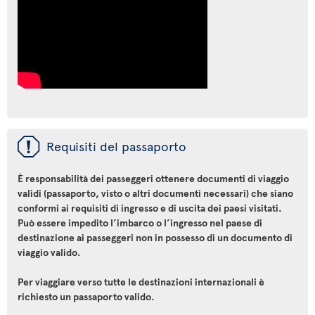
ü
Requisiti del passaporto
È responsabilità dei passeggeri ottenere documenti di viaggio
validi (passaporto, visto o altri documenti necessari) che siano
conformi ai requisiti di ingresso e di uscita dei paesi visitati.
Può essere impedito l’imbarco o l’ingresso nel paese di
destinazione ai passeggeri non in possesso di un documento di
viaggio valido.
Per viaggiare verso tutte le destinazioni internazionali è
richiesto un passaporto valido.