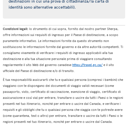
destinazioni in cui una prova di cittadinanza/la carta di
identità sono alternative accettabili).
Condizioni legali:
lo strumento di cui sopra, fornito dal nostro partner Sherpa,
offre informazioni sui requisiti di ingresso per il Paese di destinazione, a scopo
puramente informativo. Le informazioni fornite da questo strumento non
sostituiscono le informazioni fornite dal governo e da altre autorità competenti. Ti
consigliamo vivamente di verificare i requisiti di ingresso applicabili alla tua
destinazione e alla tua situazione personale prima di viaggiare consultando
regolarmente il sito Web del governo canadese
https://travel.gc.ca/
e il sito
ufficiale del Paese di destinazione e/o di transito.
È tua responsabilità assicurarti che tu e qualsiasi persona (compresi i bambini) che
viaggiano con te dispongano dei documenti di viaggio validi necessari (come
passaporto, visto, certificato di vaccinazione, esenzione di viaggio, certificato di
assicurazione e così via) per entrare, transitare o uscire da tutti i Paesi o le regioni
presenti nel tuo itinerario, nonché per entrare o uscire dal Canada, e verificare i
requisiti e gli obblighi che tu o qualsiasi persona che viaggia con te potreste avere
(come quarantena, test o altro) per entrare, transitare o uscire da tutti i Paesi o le
regioni presenti nel tuo itinerario, nonché per entrare o uscire dal Canada.