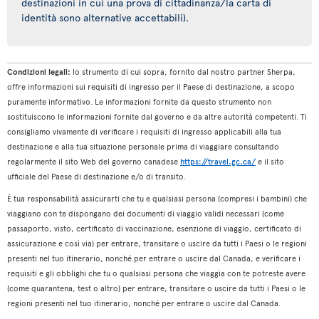
destinazioni in cui una prova di cittadinanza/la carta di
identità sono alternative accettabili).
Condizioni legali:
lo strumento di cui sopra, fornito dal nostro partner Sherpa,
offre informazioni sui requisiti di ingresso per il Paese di destinazione, a scopo
puramente informativo. Le informazioni fornite da questo strumento non
sostituiscono le informazioni fornite dal governo e da altre autorità competenti. Ti
consigliamo vivamente di verificare i requisiti di ingresso applicabili alla tua
destinazione e alla tua situazione personale prima di viaggiare consultando
regolarmente il sito Web del governo canadese
https://travel.gc.ca/
e il sito
ufficiale del Paese di destinazione e/o di transito.
È tua responsabilità assicurarti che tu e qualsiasi persona (compresi i bambini) che
viaggiano con te dispongano dei documenti di viaggio validi necessari (come
passaporto, visto, certificato di vaccinazione, esenzione di viaggio, certificato di
assicurazione e così via) per entrare, transitare o uscire da tutti i Paesi o le regioni
presenti nel tuo itinerario, nonché per entrare o uscire dal Canada, e verificare i
requisiti e gli obblighi che tu o qualsiasi persona che viaggia con te potreste avere
(come quarantena, test o altro) per entrare, transitare o uscire da tutti i Paesi o le
regioni presenti nel tuo itinerario, nonché per entrare o uscire dal Canada.