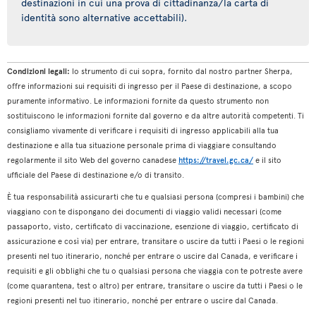
destinazioni in cui una prova di cittadinanza/la carta di
identità sono alternative accettabili).
Condizioni legali:
lo strumento di cui sopra, fornito dal nostro partner Sherpa,
offre informazioni sui requisiti di ingresso per il Paese di destinazione, a scopo
puramente informativo. Le informazioni fornite da questo strumento non
sostituiscono le informazioni fornite dal governo e da altre autorità competenti. Ti
consigliamo vivamente di verificare i requisiti di ingresso applicabili alla tua
destinazione e alla tua situazione personale prima di viaggiare consultando
regolarmente il sito Web del governo canadese
https://travel.gc.ca/
e il sito
ufficiale del Paese di destinazione e/o di transito.
È tua responsabilità assicurarti che tu e qualsiasi persona (compresi i bambini) che
viaggiano con te dispongano dei documenti di viaggio validi necessari (come
passaporto, visto, certificato di vaccinazione, esenzione di viaggio, certificato di
assicurazione e così via) per entrare, transitare o uscire da tutti i Paesi o le regioni
presenti nel tuo itinerario, nonché per entrare o uscire dal Canada, e verificare i
requisiti e gli obblighi che tu o qualsiasi persona che viaggia con te potreste avere
(come quarantena, test o altro) per entrare, transitare o uscire da tutti i Paesi o le
regioni presenti nel tuo itinerario, nonché per entrare o uscire dal Canada.