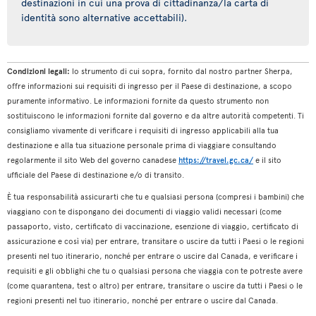
destinazioni in cui una prova di cittadinanza/la carta di
identità sono alternative accettabili).
Condizioni legali:
lo strumento di cui sopra, fornito dal nostro partner Sherpa,
offre informazioni sui requisiti di ingresso per il Paese di destinazione, a scopo
puramente informativo. Le informazioni fornite da questo strumento non
sostituiscono le informazioni fornite dal governo e da altre autorità competenti. Ti
consigliamo vivamente di verificare i requisiti di ingresso applicabili alla tua
destinazione e alla tua situazione personale prima di viaggiare consultando
regolarmente il sito Web del governo canadese
https://travel.gc.ca/
e il sito
ufficiale del Paese di destinazione e/o di transito.
È tua responsabilità assicurarti che tu e qualsiasi persona (compresi i bambini) che
viaggiano con te dispongano dei documenti di viaggio validi necessari (come
passaporto, visto, certificato di vaccinazione, esenzione di viaggio, certificato di
assicurazione e così via) per entrare, transitare o uscire da tutti i Paesi o le regioni
presenti nel tuo itinerario, nonché per entrare o uscire dal Canada, e verificare i
requisiti e gli obblighi che tu o qualsiasi persona che viaggia con te potreste avere
(come quarantena, test o altro) per entrare, transitare o uscire da tutti i Paesi o le
regioni presenti nel tuo itinerario, nonché per entrare o uscire dal Canada.