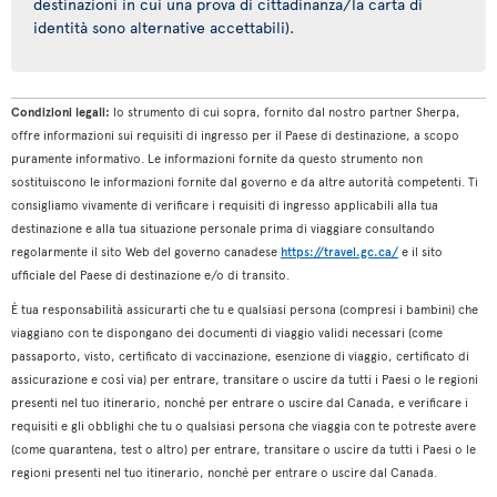
destinazioni in cui una prova di cittadinanza/la carta di
identità sono alternative accettabili).
Condizioni legali:
lo strumento di cui sopra, fornito dal nostro partner Sherpa,
offre informazioni sui requisiti di ingresso per il Paese di destinazione, a scopo
puramente informativo. Le informazioni fornite da questo strumento non
sostituiscono le informazioni fornite dal governo e da altre autorità competenti. Ti
consigliamo vivamente di verificare i requisiti di ingresso applicabili alla tua
destinazione e alla tua situazione personale prima di viaggiare consultando
regolarmente il sito Web del governo canadese
https://travel.gc.ca/
e il sito
ufficiale del Paese di destinazione e/o di transito.
È tua responsabilità assicurarti che tu e qualsiasi persona (compresi i bambini) che
viaggiano con te dispongano dei documenti di viaggio validi necessari (come
passaporto, visto, certificato di vaccinazione, esenzione di viaggio, certificato di
assicurazione e così via) per entrare, transitare o uscire da tutti i Paesi o le regioni
presenti nel tuo itinerario, nonché per entrare o uscire dal Canada, e verificare i
requisiti e gli obblighi che tu o qualsiasi persona che viaggia con te potreste avere
(come quarantena, test o altro) per entrare, transitare o uscire da tutti i Paesi o le
regioni presenti nel tuo itinerario, nonché per entrare o uscire dal Canada.