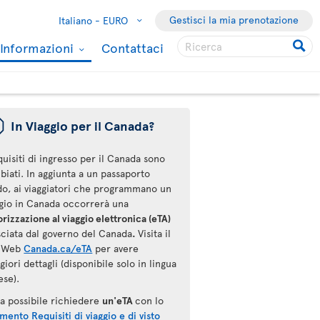
Gestisci la mia prenotazione
Italiano -
EURO
Informazioni
Contattaci
ü
In Viaggio per il Canada?
quisiti di ingresso per il Canada sono
iati. In aggiunta a un passaporto
ido, ai viaggiatori che programmano un
ggio in Canada occorrerà una
rizzazione al viaggio elettronica (eTA)
sciata dal governo del Canada
.
Visita il
o Web
Canada.ca/eTA
per avere
iori dettagli (disponibile solo in lingua
ese).
ra possibile richiedere
un'eTA
con lo
mento Requisiti di viaggio e di visto