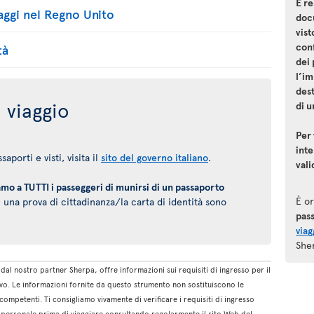
È re
aggi nel Regno Unito
docu
vist
conf
tà
dei 
l’im
dest
 viaggio
di u
Per 
inte
aporti e visti, visita il
sito del governo italiano
.
vali
amo a TUTTI i passeggeri di munirsi di un passaporto
È o
 una prova di cittadinanza/la carta di identità sono
pas
viag
She
dal nostro partner Sherpa, offre informazioni sui requisiti di ingresso per il
o. Le informazioni fornite da questo strumento non sostituiscono le
competenti. Ti consigliamo vivamente di verificare i requisiti di ingresso
ne personale prima di viaggiare consultando regolarmente il sito Web del