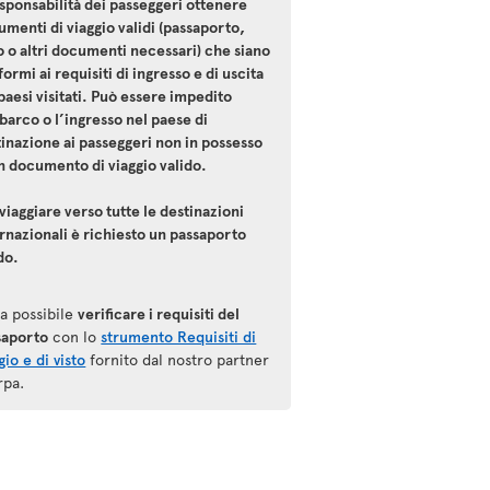
sponsabilità dei passeggeri ottenere
menti di viaggio validi (passaporto,
o o altri documenti necessari) che siano
ormi ai requisiti di ingresso e di uscita
paesi visitati. Può essere impedito
barco o l’ingresso nel paese di
inazione ai passeggeri non in possesso
n documento di viaggio valido.
viaggiare verso tutte le destinazioni
rnazionali è richiesto un passaporto
do.
ra possibile
verificare i requisiti del
saporto
con lo
strumento Requisiti di
gio e di visto
fornito dal nostro partner
rpa.