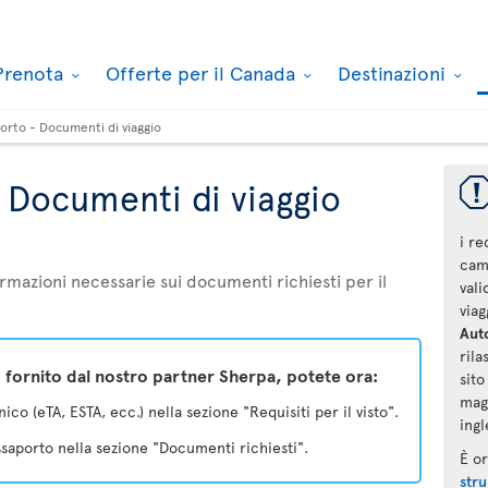
Prenota
Offerte per il Canada
Destinazioni
orto - Documenti di viaggio
 Documenti di viaggio
i re
camb
rmazioni necessarie sui documenti richiesti per il
val
via
Auto
rila
 fornito dal nostro partner Sherpa, potete ora:
sit
magg
ico (eTA, ESTA, ecc.) nella sezione "Requisiti per il visto".
ingl
assaporto nella sezione "Documenti richiesti".
È o
stru