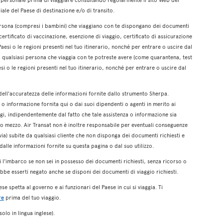
iciale del Paese di destinazione e/o di transito.
 persona (compresi i bambini) che viaggiano con te dispongano dei documenti
certificato di vaccinazione, esenzione di viaggio, certificato di assicurazione
 Paesi o le regioni presenti nel tuo itinerario, nonché per entrare o uscire dal
u o qualsiasi persona che viaggia con te potreste avere (come quarantena, test
aesi o le regioni presenti nel tuo itinerario, nonché per entrare o uscire dal
dell'accuratezza delle informazioni fornite dallo strumento Sherpa.
 o informazione fornita qui o dai suoi dipendenti o agenti in merito ai
leggi, indipendentemente dal fatto che tale assistenza o informazione sia
tro mezzo. Air Transat non è inoltre responsabile per eventuali conseguenze
 via) subite da qualsiasi cliente che non disponga dei documenti richiesti e
i dalle informazioni fornite su questa pagina o dal suo utilizzo.
 l'imbarco se non sei in possesso dei documenti richiesti, senza ricorso o
ebbe esserti negato anche se disponi dei documenti di viaggio richiesti.
ese spetta al governo e ai funzionari del Paese in cui si viaggia. Ti
re
prima del tuo viaggio.
olo in lingua inglese).