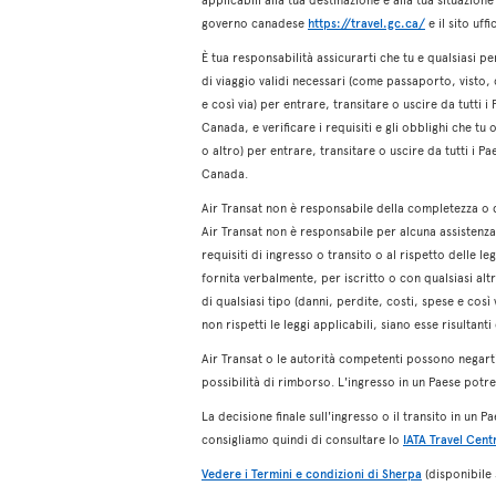
governo canadese
https://travel.gc.ca/
e il sito uff
È tua responsabilità assicurarti che tu e qualsiasi
di viaggio validi necessari (come passaporto, visto, 
e così via) per entrare, transitare o uscire da tutti i
Canada, e verificare i requisiti e gli obblighi che t
o altro) per entrare, transitare o uscire da tutti i P
Canada.
Air Transat non è responsabile della completezza o 
Air Transat non è responsabile per alcuna assistenza
requisiti di ingresso o transito o al rispetto delle 
fornita verbalmente, per iscritto o con qualsiasi al
di qualsiasi tipo (danni, perdite, costi, spese e così
non rispetti le leggi applicabili, siano esse risultant
Air Transat o le autorità competenti possono negarti
possibilità di rimborso. L'ingresso in un Paese potr
La decisione finale sull'ingresso o il transito in un Pa
consigliamo quindi di consultare lo
IATA Travel Cent
Vedere i Termini e condizioni di Sherpa
(disponibile s