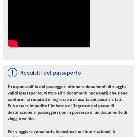
ü
Requisiti del passaporto
È responsabilità dei passeggeri ottenere documenti di viaggio
validi (passaporto, visto o altri documenti necessari) che siano
conformi ai requisiti di ingresso e di uscita dei paesi visitati.
Può essere impedito l’imbarco o l’ingresso nel paese di
destinazione ai passeggeri non in possesso di un documento di
viaggio valido.
Per viaggiare verso tutte le destinazioni internazionali è