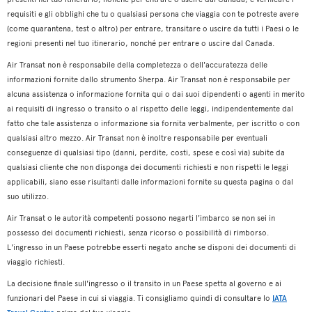
requisiti e gli obblighi che tu o qualsiasi persona che viaggia con te potreste avere
(come quarantena, test o altro) per entrare, transitare o uscire da tutti i Paesi o le
regioni presenti nel tuo itinerario, nonché per entrare o uscire dal Canada.
Air Transat non è responsabile della completezza o dell'accuratezza delle
informazioni fornite dallo strumento Sherpa. Air Transat non è responsabile per
alcuna assistenza o informazione fornita qui o dai suoi dipendenti o agenti in merito
ai requisiti di ingresso o transito o al rispetto delle leggi, indipendentemente dal
fatto che tale assistenza o informazione sia fornita verbalmente, per iscritto o con
qualsiasi altro mezzo. Air Transat non è inoltre responsabile per eventuali
conseguenze di qualsiasi tipo (danni, perdite, costi, spese e così via) subite da
qualsiasi cliente che non disponga dei documenti richiesti e non rispetti le leggi
applicabili, siano esse risultanti dalle informazioni fornite su questa pagina o dal
suo utilizzo.
Air Transat o le autorità competenti possono negarti l'imbarco se non sei in
possesso dei documenti richiesti, senza ricorso o possibilità di rimborso.
L'ingresso in un Paese potrebbe esserti negato anche se disponi dei documenti di
viaggio richiesti.
La decisione finale sull'ingresso o il transito in un Paese spetta al governo e ai
funzionari del Paese in cui si viaggia. Ti consigliamo quindi di consultare lo
IATA