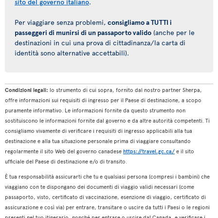
sito del governo italiano
.
Per viaggiare senza problemi,
consigliamo a TUTTI i
passeggeri di munirsi di un passaporto valido
(anche per le
destinazioni in cui una prova di cittadinanza/la carta di
identità sono alternative accettabili).
Condizioni legali:
lo strumento di cui sopra, fornito dal nostro partner Sherpa,
offre informazioni sui requisiti di ingresso per il Paese di destinazione, a scopo
puramente informativo. Le informazioni fornite da questo strumento non
sostituiscono le informazioni fornite dal governo e da altre autorità competenti. Ti
consigliamo vivamente di verificare i requisiti di ingresso applicabili alla tua
destinazione e alla tua situazione personale prima di viaggiare consultando
regolarmente il sito Web del governo canadese
https://travel.gc.ca/
e il sito
ufficiale del Paese di destinazione e/o di transito.
È tua responsabilità assicurarti che tu e qualsiasi persona (compresi i bambini) che
viaggiano con te dispongano dei documenti di viaggio validi necessari (come
passaporto, visto, certificato di vaccinazione, esenzione di viaggio, certificato di
assicurazione e così via) per entrare, transitare o uscire da tutti i Paesi o le regioni
presenti nel tuo itinerario, nonché per entrare o uscire dal Canada, e verificare i