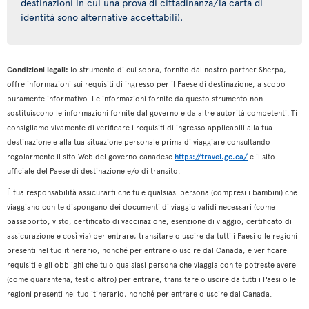
destinazioni in cui una prova di cittadinanza/la carta di
identità sono alternative accettabili).
Condizioni legali:
lo strumento di cui sopra, fornito dal nostro partner Sherpa,
offre informazioni sui requisiti di ingresso per il Paese di destinazione, a scopo
puramente informativo. Le informazioni fornite da questo strumento non
sostituiscono le informazioni fornite dal governo e da altre autorità competenti. Ti
consigliamo vivamente di verificare i requisiti di ingresso applicabili alla tua
destinazione e alla tua situazione personale prima di viaggiare consultando
regolarmente il sito Web del governo canadese
https://travel.gc.ca/
e il sito
ufficiale del Paese di destinazione e/o di transito.
È tua responsabilità assicurarti che tu e qualsiasi persona (compresi i bambini) che
viaggiano con te dispongano dei documenti di viaggio validi necessari (come
passaporto, visto, certificato di vaccinazione, esenzione di viaggio, certificato di
assicurazione e così via) per entrare, transitare o uscire da tutti i Paesi o le regioni
presenti nel tuo itinerario, nonché per entrare o uscire dal Canada, e verificare i
requisiti e gli obblighi che tu o qualsiasi persona che viaggia con te potreste avere
(come quarantena, test o altro) per entrare, transitare o uscire da tutti i Paesi o le
regioni presenti nel tuo itinerario, nonché per entrare o uscire dal Canada.