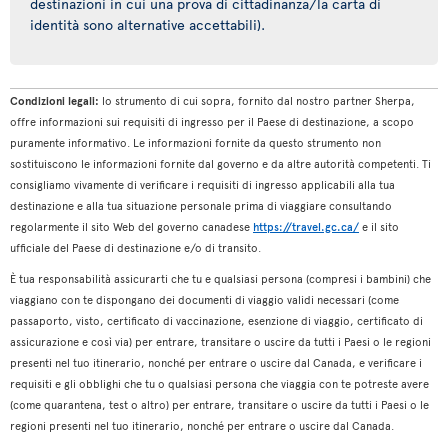
destinazioni in cui una prova di cittadinanza/la carta di
identità sono alternative accettabili).
Condizioni legali:
lo strumento di cui sopra, fornito dal nostro partner Sherpa,
offre informazioni sui requisiti di ingresso per il Paese di destinazione, a scopo
puramente informativo. Le informazioni fornite da questo strumento non
sostituiscono le informazioni fornite dal governo e da altre autorità competenti. Ti
consigliamo vivamente di verificare i requisiti di ingresso applicabili alla tua
destinazione e alla tua situazione personale prima di viaggiare consultando
regolarmente il sito Web del governo canadese
https://travel.gc.ca/
e il sito
ufficiale del Paese di destinazione e/o di transito.
È tua responsabilità assicurarti che tu e qualsiasi persona (compresi i bambini) che
viaggiano con te dispongano dei documenti di viaggio validi necessari (come
passaporto, visto, certificato di vaccinazione, esenzione di viaggio, certificato di
assicurazione e così via) per entrare, transitare o uscire da tutti i Paesi o le regioni
presenti nel tuo itinerario, nonché per entrare o uscire dal Canada, e verificare i
requisiti e gli obblighi che tu o qualsiasi persona che viaggia con te potreste avere
(come quarantena, test o altro) per entrare, transitare o uscire da tutti i Paesi o le
regioni presenti nel tuo itinerario, nonché per entrare o uscire dal Canada.